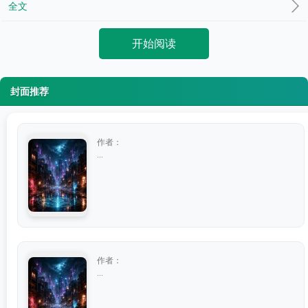
全文
开始阅读
封面推荐
作者：
...
作者：
...