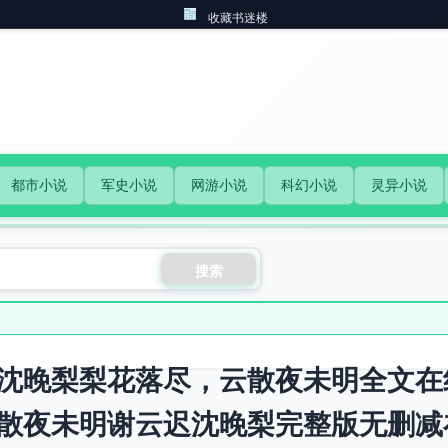
收藏书迷楼
都市小说
军史小说
网游小说
科幻小说
灵异小说
搜索
沈晚梨梨花落尽，云散夜未明全文在
散夜未明谢云迟沈晚梨完整版无删减