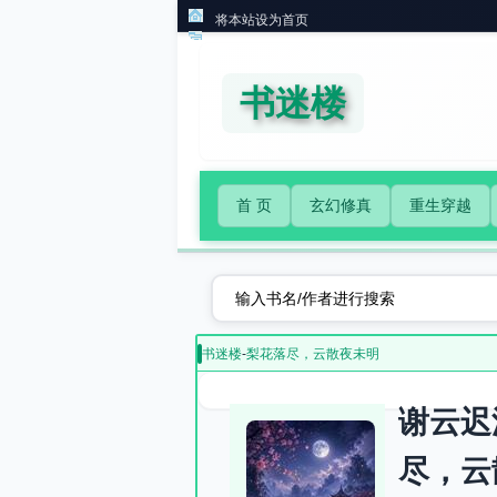
将本站设为首页
书迷楼
首 页
玄幻修真
重生穿越
书迷楼
-
梨花落尽，云散夜未明
谢云迟
尽，云