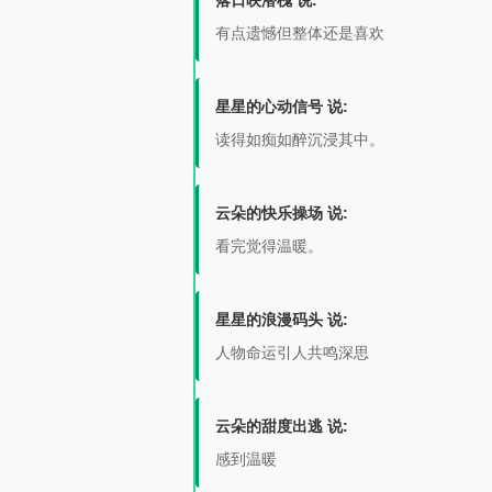
落日映潜槐 说:
有点遗憾但整体还是喜欢
星星的心动信号 说:
读得如痴如醉沉浸其中。
云朵的快乐操场 说:
看完觉得温暖。
星星的浪漫码头 说:
人物命运引人共鸣深思
云朵的甜度出逃 说:
感到温暖