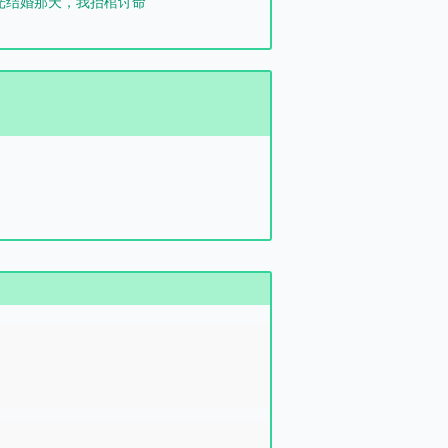
光结婚那天，我抬棺讨命