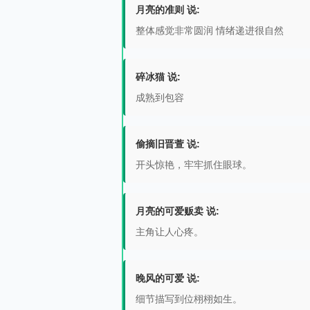
月亮的准则 说:
整体感觉非常圆润 情绪递进很自然
碎冰猫 说:
成熟到包容
偷摘旧晋萱 说:
开头惊艳，牢牢抓住眼球。
月亮的可爱贩卖 说:
主角让人心疼。
晚风的可爱 说:
细节描写到位栩栩如生。