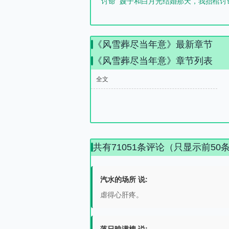
讨命
嫂子和白月光结婚那天，我抬棺讨
《风雪葬尽当年意》最新章节
《风雪葬尽当年意》章节列表
全文
共有71051条评论（只显示前50
汽水的场所 说:
虐得心肝疼。